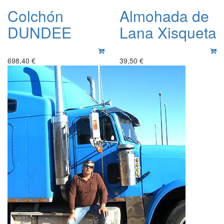
Colchón
Almohada de
DUNDEE
Lana Xisqueta
698,40 €
39,50 €